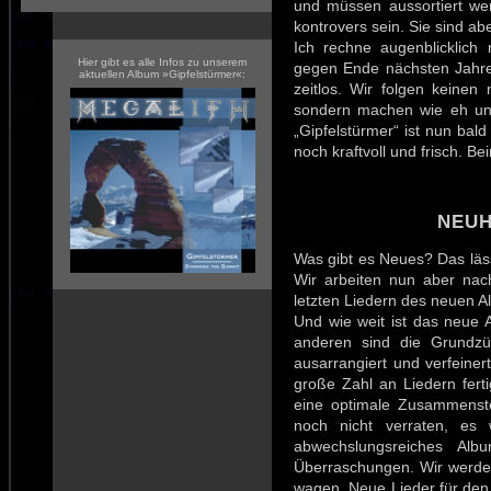
und müssen aussortiert we
kontrovers sein. Sie sind ab
Ich rechne augenblicklich
Hier gibt es alle Infos zu unserem
gegen Ende nächsten Jahr
aktuellen Album »Gipfelstürmer«:
zeitlos. Wir folgen keinen
sondern machen wie eh und
„Gipfelstürmer“ ist nun bal
noch kraftvoll und frisch. B
NEUH
Was gibt es Neues? Das läs
Wir arbeiten nun aber na
letzten Liedern des neuen A
Und wie weit ist das neue A
anderen sind die Grundz
ausarrangiert und verfeiner
große Zahl an Liedern fer
eine optimale Zusammenste
noch nicht verraten, es 
abwechslungsreiches Albu
Überraschungen. Wir werde
wagen. Neue Lieder für den v