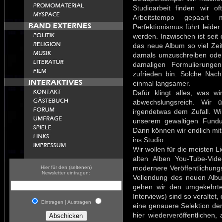
Studioarbeit finden wir 
Arbeitstempo gepaart
Perfektionismus führt leider
werden. Inzwischen ist seit
das neue Album so viel Zeit
damals umzuschreiben oder
damaligen Formulierung
zufrieden bin. Solche Nac
einmal langsamer.
Dafür klingt alles, was wir
abwechslungsreich. Wir ü
irgendetwas dem Zufall. W
unserem gewaltigen Fundu
Dann können wir endlich mit 
ins Studio.
Wir wollen für die meisten L
alten Alben You-Tube-Vi
modernere Veröffentlichung
Hier für den (seltenen)
Newsletter eintragen:
Vollendung des neuen Albu
gehen wir den umgekehrte
Interviews) sind so veraltet
Eintragen | Austragen
eine genauere Selektion der
hier wiederveröffentlichen,