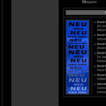
Megalith
Band-I
Ein ne
Webzi
Band-I
Zahlre
Band-I
Weiter
Band-
Ein äl
Walkyi
Band-
Neue R
Band-
NSBM-R
Intera
Zahlrei
exklus